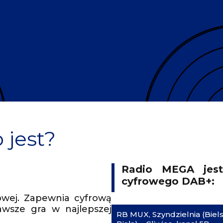
o jest?
Radio MEGA jest
cyfrowego DAB+:
owej. Zapewnia cyfrową
awsze gra w najlepszej
RB MUX, Szyndzielnia (Biel