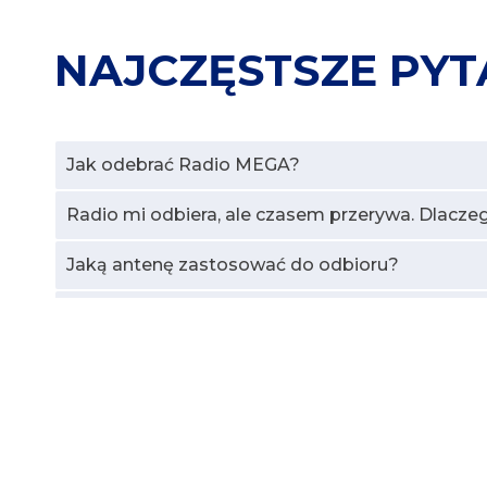
NAJCZĘSTSZE PYT
Jak odebrać Radio MEGA?
Radio mi odbiera, ale czasem przerywa. Dlacze
Jaką antenę zastosować do odbioru?
Czy możliwe jest przestrojenie starego odbio
Czy radia DAB+ można słuchać w telefonie k
Czy DAB+ to to samo co DAB?
Czy radio cyfrowe DAB+ jest obecne tylko w Po