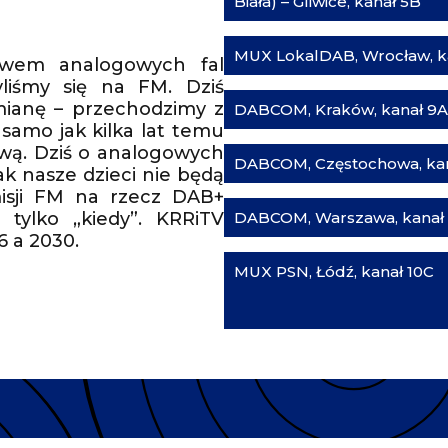
Biała) – Gliwice, kanał 5B
MUX LokalDAB, Wrocław, ka
ctwem analogowych fal
yliśmy się na FM. Dziś
mianę – przechodzimy z
DABCOM, Kraków, kanał 9A
 samo jak kilka lat temu
ową. Dziś o analogowych
DABCOM, Częstochowa, kan
ak nasze dzieci nie będą
isji FM na rzecz DAB+
 tylko „kiedy”. KRRiTV
DABCOM, Warszawa, kanał
6 a 2030.
MUX PSN, Łódź, kanał 10C