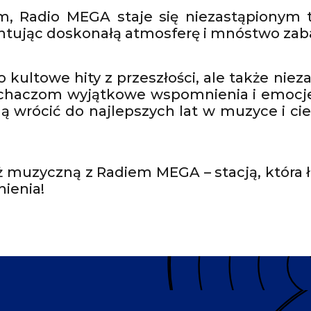
m, Radio MEGA staje się niezastąpionym
tując doskonałą atmosferę i mnóstwo zab
lko kultowe hity z przeszłości, ale także ni
uchaczom wyjątkowe wspomnienia i emocje
gną wrócić do najlepszych lat w muzyce i 
ż muzyczną z Radiem MEGA – stacją, która 
ienia!