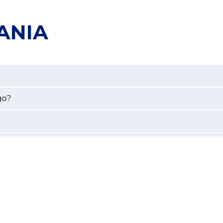
ANIA
go?
rnika na pasma DAB+?
omórkowym?
lsce?