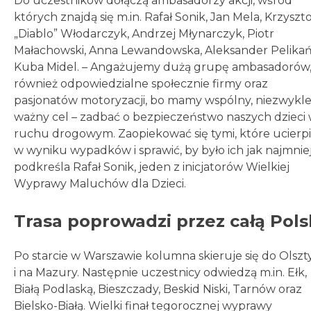
Do uczestników dołączą ambasadorzy akcji, wśród
których znajdą się m.in. Rafał Sonik, Jan Mela, Krzyszt
„Diablo” Włodarczyk, Andrzej Młynarczyk, Piotr
Małachowski, Anna Lewandowska, Aleksander Pelikańs
Kuba Midel. – Angażujemy dużą grupę ambasadorów,
również odpowiedzialne społecznie firmy oraz
pasjonatów motoryzacji, bo mamy wspólny, niezwykl
ważny cel – zadbać o bezpieczeństwo naszych dzieci
ruchu drogowym. Zaopiekować się tymi, które ucierpi
w wyniku wypadków i sprawić, by było ich jak najmniej
podkreśla Rafał Sonik, jeden z inicjatorów Wielkiej
Wyprawy Maluchów dla Dzieci.
Trasa poprowadzi przez całą Pol
Po starcie w Warszawie kolumna skieruje się do Olszt
i na Mazury. Następnie uczestnicy odwiedzą m.in. Ełk,
Białą Podlaską, Bieszczady, Beskid Niski, Tarnów oraz
Bielsko-Białą. Wielki finał tegorocznej wyprawy