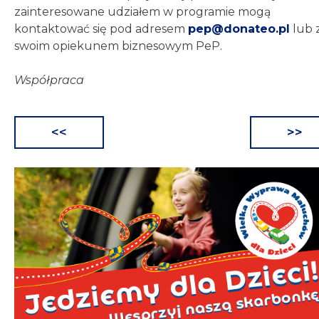
zainteresowane udziałem w programie mogą
kontaktować się pod adresem
pep@donateo.pl
lub 
swoim opiekunem biznesowym PeP.
Współpraca
<<
>>
Nawigacja
wpisu