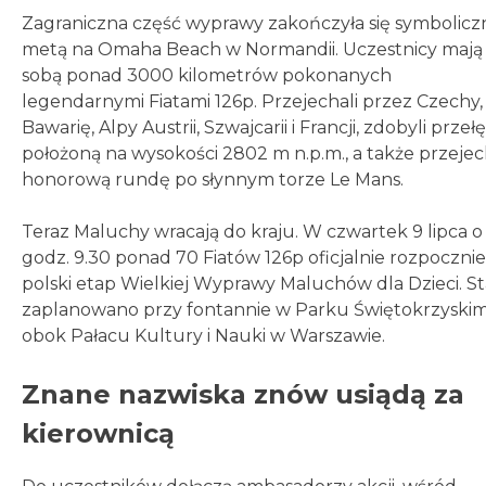
Zagraniczna część wyprawy zakończyła się symbolicz
metą na Omaha Beach w Normandii. Uczestnicy mają
sobą ponad 3000 kilometrów pokonanych
legendarnymi Fiatami 126p. Przejechali przez Czechy,
Bawarię, Alpy Austrii, Szwajcarii i Francji, zdobyli przeł
położoną na wysokości 2802 m n.p.m., a także przejec
honorową rundę po słynnym torze Le Mans.
Teraz Maluchy wracają do kraju. W czwartek 9 lipca o
godz. 9.30 ponad 70 Fiatów 126p oficjalnie rozpocznie
polski etap Wielkiej Wyprawy Maluchów dla Dzieci. St
zaplanowano przy fontannie w Parku Świętokrzyski
obok Pałacu Kultury i Nauki w Warszawie.
Znane nazwiska znów usiądą za
kierownicą