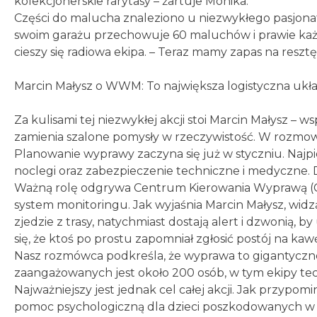
kolekcjonerskie rarytasy – żartuje Monika.
Części do malucha znaleziono u niezwykłego pasjona
swoim garażu przechowuje 60 maluchów i prawie każdą
cieszy się radiowa ekipa. – Teraz mamy zapas na resztę 
Marcin Małysz o WWM: To największa logistyczna ukł
Za kulisami tej niezwykłej akcji stoi Marcin Małysz – w
zamienia szalone pomysły w rzeczywistość. W rozmow
Planowanie wyprawy zaczyna się już w styczniu. Najpie
noclegi oraz zabezpieczenie techniczne i medyczne. D
Ważną rolę odgrywa Centrum Kierowania Wyprawą (
system monitoringu. Jak wyjaśnia Marcin Małysz, widz
zjedzie z trasy, natychmiast dostają alert i dzwonią,
się, że ktoś po prostu zapomniał zgłosić postój na kaw
Nasz rozmówca podkreśla, że wyprawa to gigantyczne
zaangażowanych jest około 200 osób, w tym ekipy tec
Najważniejszy jest jednak cel całej akcji. Jak przypomi
pomoc psychologiczną dla dzieci poszkodowanych w