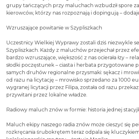
grupy tańczących przy maluchach wzbudził spore zai
kierowców, którzy nas rozpoznają i dopingują – dodaje
Wzruszające powitanie w Szypliszkach
Uczestnicy Wielkiej Wyprawy zostali dziś niezwykle 
Szypliszkach. Każdy z maluchów przejechał przez ef
bardzo wzruszające, większość z nas ocierała łzy – rel
słodki poczęstunek – ciasta i herbata przygotowane
samych druhów regionalne przysmaki: sękacz i mrowis
od razu na licytację – mrowisko sprzedano za 1000 eur
wygranej licytacji przez Filipa, została od razu przek
przywitani przez lokalne władze.
Radiowy maluch znów w formie: historia jednej stacyjk
Maluch ekipy naszego radia znów może cieszyć się peł
rozkręcania śrubokrętem teraz odpala się kluczykiem. 