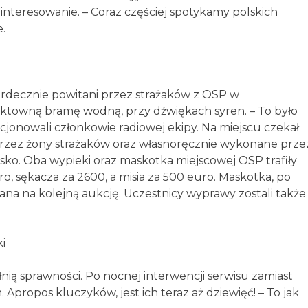
nteresowanie. – Coraz częściej spotykamy polskich
.
serdecznie powitani przez strażaków z OSP w
ektowną bramę wodną, przy dźwiękach syren. – To było
acjonowali członkowie radiowej ekipy. Na miejscu czekał
 przez żony strażaków oraz własnoręcznie wykonane prze
ko. Oba wypieki oraz maskotka miejscowej OSP trafiły
o, sękacza za 2600, a misia za 500 euro. Maskotka, po
azana na kolejną aukcję. Uczestnicy wyprawy zostali także
i
nią sprawności. Po nocnej interwencji serwisu zamiast
Apropos kluczyków, jest ich teraz aż dziewięć! – To jak