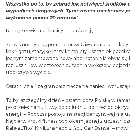
Wszystko po to, by zebrać jak najwięcej środków 
wypadkach drogowych. Tymczasem mechanicy pracu
wykonano ponad 20 napraw!
Nocny serwis: mechanicy nie próżnują
Serwis nocny przypominał prawdziwy maraton. Ekipy t
linkę gazu, stacyjkę i trzy komplety uszczelek gaźni
jednym zamontowano nowy alternator. Nie obyło się 
rozruszników w czterech autach, a większość pojaz
uporczywe wycieki.
Ostatni dzień za granicą: zmęczenie, taniec i wzrusz
To był szczególny dzień – ostatni poza Polską w ramach
po przejechaniu Litwy po południu dotrzeć do ojczyzn
energii. – Podczas postoju na stacji benzynowej maluchy
Najpierw krótki fitness pod okiem jednej z uczestn
Rafała „Tito” Kryli, znanego z „You Can Dance” – mów