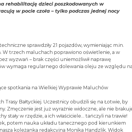
na rehabilitację dzieci poszkodowanych w
ją w pocie czoła – tylko podczas jednej nocy
echniczne sprawdziły 21 pojazdów, wymieniając m.in.
ka. W trzech maluchach poprawiono oświetlenie, a w
bez wyzwań – brak części uniemożliwił naprawę
dów wymaga regularnego dolewania oleju ze względu n
ające spotkania na Wielkiej Wyprawie Maluchów
 Trasy Bałtyckiej. Uczestnicy obudzili się na Łotwie, by
y. Zmęczenie jest już wyraźnie widoczne, ale nie brakuj
 stały w rzędzie, a ich właściciele… tańczyli na trawie!
iczek, potem nauka układu tanecznego pod kierunkiem
i nasza koleżanka redakcyjna Monika Handzlik. Widok