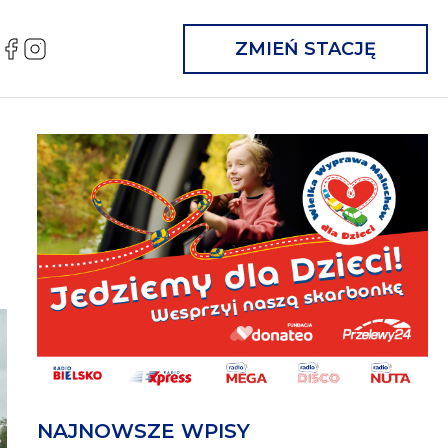
FB
IG
ZMIEŃ STACJĘ
n
NAJNOWSZE WPISY