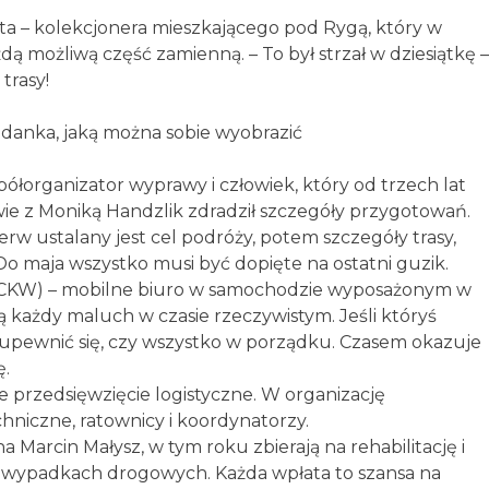
ta – kolekcjonera mieszkającego pod Rygą, który w
 możliwą część zamienną. – To był strzał w dziesiątkę –
trasy!
adanka, jaką można sobie wyobrazić
spółorganizator wyprawy i człowiek, który od trzech lat
ie z Moniką Handzlik zdradził szczegóły przygotowań.
rw ustalany jest cel podróży, potem szczegóły trasy,
o maja wszystko musi być dopięte na ostatni guzik.
CKW) – mobilne biuro w samochodzie wyposażonym w
ą każdy maluch w czasie rzeczywistym. Jeśli któryś
 by upewnić się, czy wszystko w porządku. Czasem okazuje
ę.
 przedsięwzięcie logistyczne. W organizację
hniczne, ratownicy i koordynatorzy.
na Marcin Małysz, w tym roku zbierają na rehabilitację i
 wypadkach drogowych. Każda wpłata to szansa na