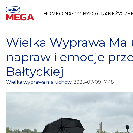
Skip
to
HOME
O NAS
CO BYŁO GRANE
ŻYCZE
content
Wielka Wyprawa Mal
napraw i emocje prze
Bałtyckiej
Wielka wyprawa maluchów
, 2025-07-09 17:48